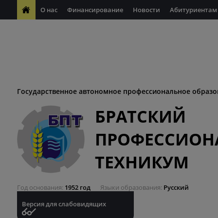
О нас
Финансирование
Новости
Абитуриентам
ФП "Молодые профессионалы"
Антикоррупционная деяте
ФП "Профессионалитет"
Антитеррористическая безопасн
Десятилетие науки и технологий
Государственное автономное профессиональное образо
БРАТСКИЙ
ПРОФЕССИОН
ТЕХНИКУМ
Год основания
1952 год
Языки образования
Русский
Версия для слабовидящих