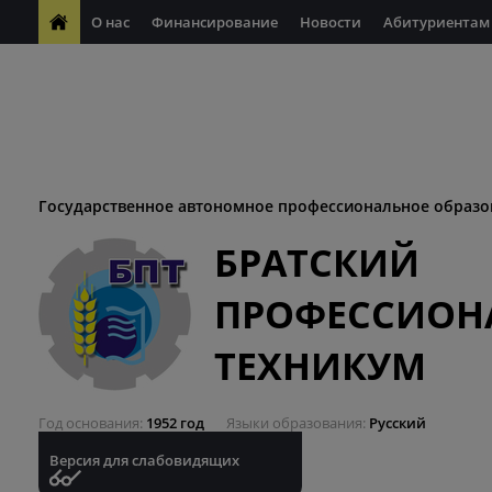
О нас
Финансирование
Новости
Абитуриентам
ФП "Молодые профессионалы"
Антикоррупционная деяте
ФП "Профессионалитет"
Антитеррористическая безопасн
Десятилетие науки и технологий
Государственное автономное профессиональное образо
БРАТСКИЙ
ПРОФЕССИОН
ТЕХНИКУМ
Год основания
1952 год
Языки образования
Русский
Версия для слабовидящих