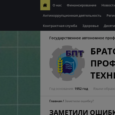
О нас
Финансирование
Новост
Антикоррупционная деятельность
Реги
Контрактная служба
Здоровье
Десяти
Государственное автономное проф
БРАТ
ПРО
ТЕХ
Год основания
1952 год
Языки образ
Главная
Заметили ошибку?
ЗАМЕТИЛИ ОШИБК