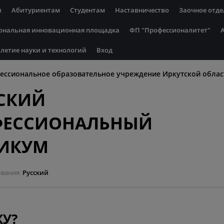
и
Абитуриентам
Студентам
Наставничество
Заочное отде
ональная инновационная площадка
ФП "Профессионалитет"
летие науки и технологий
Вход
ессиональное образовательное учреждение Иркутской облас
СКИЙ
ФЕССИОНАЛЬНЫЙ
НИКУМ
ования
Русский
У?