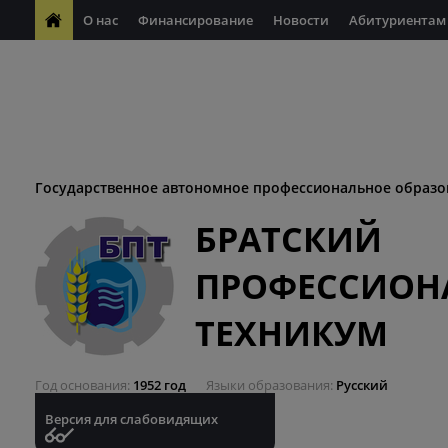
О нас
Финансирование
Новости
Абитуриентам
ФП "Молодые профессионалы"
Антикоррупционная деяте
ФП "Профессионалитет"
Антитеррористическая безопасн
Десятилетие науки и технологий
Государственное автономное профессиональное образо
БРАТСКИЙ
ПРОФЕССИОН
ТЕХНИКУМ
Год основания
1952 год
Языки образования
Русский
Версия для слабовидящих