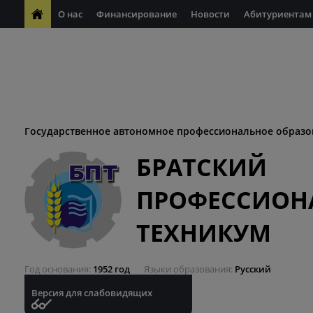
О нас
Финансирование
Новости
Абитуриентам
ФП "Молодые профессионалы"
Антикоррупционная деяте
ФП "Профессионалитет"
Антитеррористическая безопасн
Десятилетие науки и технологий
Государственное автономное профессиональное образо
БРАТСКИЙ
ПРОФЕССИОН
ТЕХНИКУМ
Год основания
1952 год
Языки образования
Русский
Версия для слабовидящих