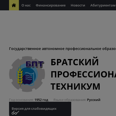
О нас
Финансирование
Новости
Абитуриентам
ФП "Молодые профессионалы"
Антикоррупционная деяте
ФП "Профессионалитет"
Антитеррористическая безопасн
Десятилетие науки и технологий
Государственное автономное профессиональное образо
БРАТСКИЙ
ПРОФЕССИОН
ТЕХНИКУМ
Год основания
1952 год
Языки образования
Русский
Версия для слабовидящих