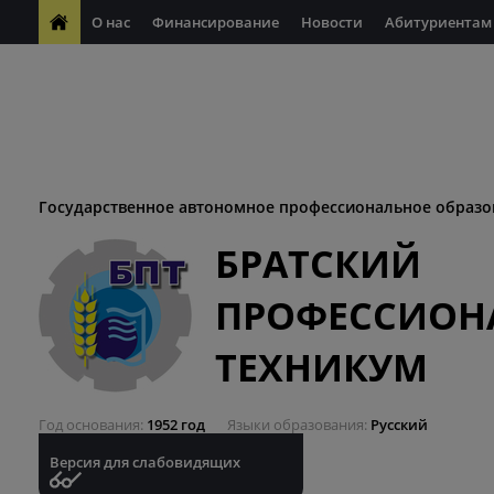
О нас
Финансирование
Новости
Абитуриентам
ФП "Молодые профессионалы"
Антикоррупционная деяте
ФП "Профессионалитет"
Антитеррористическая безопасн
Десятилетие науки и технологий
Государственное автономное профессиональное образо
БРАТСКИЙ
ПРОФЕССИОН
ТЕХНИКУМ
Год основания
1952 год
Языки образования
Русский
Версия для слабовидящих