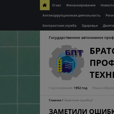
О нас
Финансирование
Новост
Антикоррупционная деятельность
Реги
Контрактная служба
Здоровье
Десяти
Государственное автономное проф
БРАТ
ПРО
ТЕХ
Год основания
1952 год
Языки образ
Главная
Заметили ошибку?
ЗАМЕТИЛИ ОШИБК