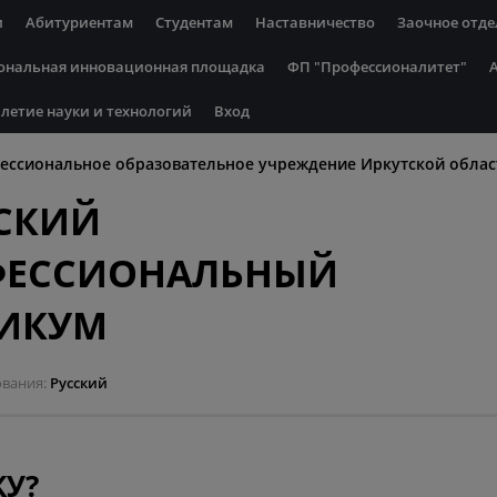
и
Абитуриентам
Студентам
Наставничество
Заочное отде
ональная инновационная площадка
ФП "Профессионалитет"
летие науки и технологий
Вход
ессиональное образовательное учреждение Иркутской облас
СКИЙ
ФЕССИОНАЛЬНЫЙ
НИКУМ
ования
Русский
У?