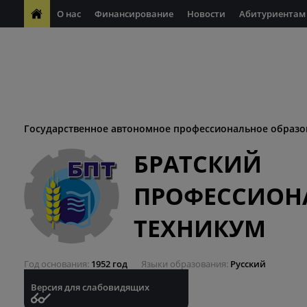
О нас
Финансирование
Новости
Абитуриентам
ФП "Молодые профессионалы"
Антикоррупционная деяте
ФП "Профессионалитет"
Антитеррористическая безопасн
Десятилетие науки и технологий
Государственное автономное профессиональное образо
БРАТСКИЙ
ПРОФЕССИОН
ТЕХНИКУМ
Год основания
1952 год
Языки образования
Русский
Версия для слабовидящих