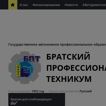
О нас
Финансирование
Новости
Абитуриентам
ФП "Молодые профессионалы"
Антикоррупционная деяте
ФП "Профессионалитет"
Антитеррористическая безопасн
Десятилетие науки и технологий
Государственное автономное профессиональное образо
БРАТСКИЙ
ПРОФЕССИОН
ТЕХНИКУМ
Год основания
1952 год
Языки образования
Русский
Версия для слабовидящих