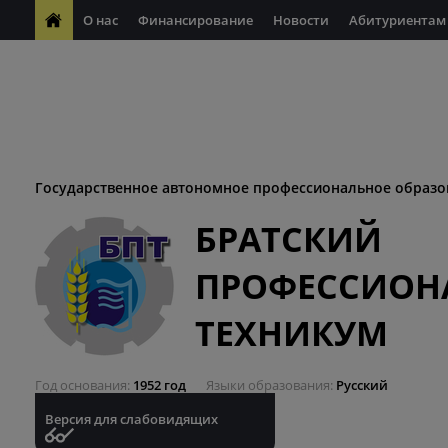
О нас
Финансирование
Новости
Абитуриентам
ФП "Молодые профессионалы"
Антикоррупционная деяте
ФП "Профессионалитет"
Антитеррористическая безопасн
Десятилетие науки и технологий
Государственное автономное профессиональное образо
БРАТСКИЙ
ПРОФЕССИОН
ТЕХНИКУМ
Год основания
1952 год
Языки образования
Русский
Версия для слабовидящих