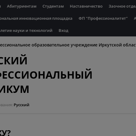
и
Абитуриентам
Студентам
Наставничество
Заочное отде
ональная инновационная площадка
ФП "Профессионалитет"
летие науки и технологий
Вход
ессиональное образовательное учреждение Иркутской облас
СКИЙ
ФЕССИОНАЛЬНЫЙ
НИКУМ
ования
Русский
У?