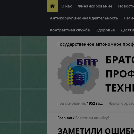
О нас
Финансирование
Новост
Антикоррупционная деятельность
Реги
Контрактная служба
Здоровье
Десяти
Государственное автономное проф
БРАТ
ПРО
ТЕХ
Год основания
1952 год
Языки образ
Главная
Заметили ошибку?
ЗАМЕТИЛИ ОШИБК