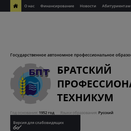
О нас
Финансирование
Новости
Абитуриентам
ФП "Молодые профессионалы"
Антикоррупционная деяте
ФП "Профессионалитет"
Антитеррористическая безопасн
Десятилетие науки и технологий
Государственное автономное профессиональное образо
БРАТСКИЙ
ПРОФЕССИОН
ТЕХНИКУМ
Год основания
1952 год
Языки образования
Русский
Версия для слабовидящих