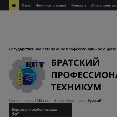
О нас
Финансирование
Новости
Абитуриентам
ФП "Молодые профессионалы"
Антикоррупционная деяте
ФП "Профессионалитет"
Антитеррористическая безопасн
Десятилетие науки и технологий
Государственное автономное профессиональное образо
БРАТСКИЙ
ПРОФЕССИОН
ТЕХНИКУМ
Год основания
1952 год
Языки образования
Русский
Версия для слабовидящих