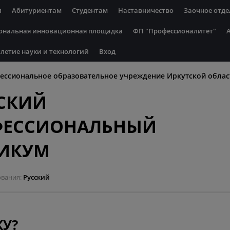
и
Абитуриентам
Студентам
Наставничество
Заочное отде
ональная инновационная площадка
ФП "Профессионалитет"
летие науки и технологий
Вход
ессиональное образовательное учреждение Иркутской облас
СКИЙ
ФЕССИОНАЛЬНЫЙ
НИКУМ
ования
Русский
У?