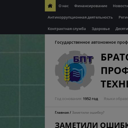
О нас
Финансирование
Новост
Антикоррупционная деятельность
Реги
Контрактная служба
Здоровье
Десяти
Государственное автономное проф
БРАТ
ПРО
ТЕХ
Год основания
1952 год
Языки образ
Главная
Заметили ошибку?
ЗАМЕТИЛИ ОШИБК