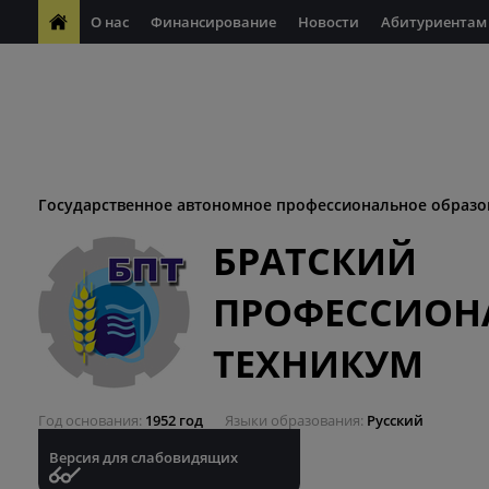
О нас
Финансирование
Новости
Абитуриентам
ФП "Молодые профессионалы"
Антикоррупционная деяте
ФП "Профессионалитет"
Антитеррористическая безопасн
Десятилетие науки и технологий
Государственное автономное профессиональное образо
БРАТСКИЙ
ПРОФЕССИОН
ТЕХНИКУМ
Год основания
1952 год
Языки образования
Русский
Версия для слабовидящих