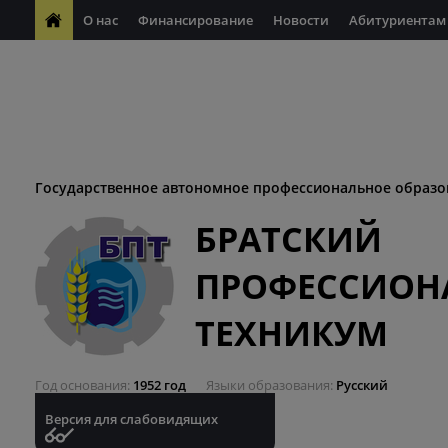
О нас
Финансирование
Новости
Абитуриентам
ФП "Молодые профессионалы"
Антикоррупционная деяте
ФП "Профессионалитет"
Антитеррористическая безопасн
Десятилетие науки и технологий
Государственное автономное профессиональное образо
БРАТСКИЙ
ПРОФЕССИОН
ТЕХНИКУМ
Год основания
1952 год
Языки образования
Русский
Версия для слабовидящих