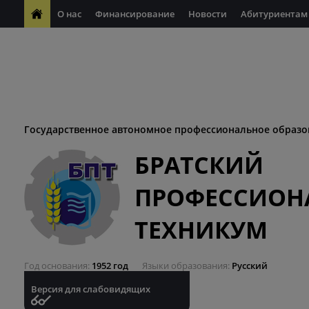
О нас
Финансирование
Новости
Абитуриентам
ФП "Молодые профессионалы"
Антикоррупционная деяте
ФП "Профессионалитет"
Антитеррористическая безопасн
Десятилетие науки и технологий
Государственное автономное профессиональное образо
БРАТСКИЙ
ПРОФЕССИОН
ТЕХНИКУМ
Год основания
1952 год
Языки образования
Русский
Версия для слабовидящих