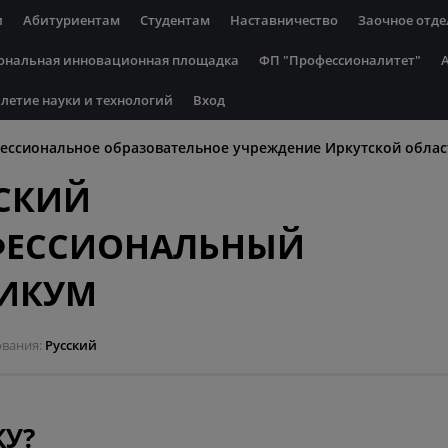
и
Абитуриентам
Студентам
Наставничество
Заочное отде
ональная инновационная площадка
ФП "Профессионалитет"
летие науки и технологий
Вход
ессиональное образовательное учреждение Иркутской облас
СКИЙ
ФЕССИОНАЛЬНЫЙ
НИКУМ
ования
Русский
У?