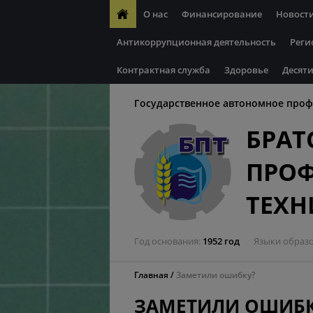
О нас
Финансирование
Новост
Антикоррупционная деятельность
Реги
Контрактная служба
Здоровье
Десяти
Государственное автономное проф
БРАТ
ПРО
ТЕХ
Год основания
1952 год
Языки образ
Главная
Заметили ошибку?
ЗАМЕТИЛИ ОШИБК