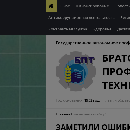
О нас
Финансирование
Новост
Антикоррупционная деятельность
Реги
Контрактная служба
Здоровье
Десяти
Государственное автономное проф
БРАТ
ПРО
ТЕХ
Год основания
1952 год
Языки образ
Главная
Заметили ошибку?
ЗАМЕТИЛИ ОШИБК