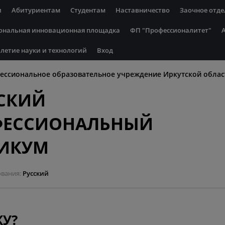
и
Абитуриентам
Студентам
Наставничество
Заочное отде
ональная инновационная площадка
ФП "Профессионалитет"
летие науки и технологий
Вход
ессиональное образовательное учреждение Иркутской облас
СКИЙ
ФЕССИОНАЛЬНЫЙ
НИКУМ
ования
Русский
У?