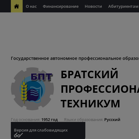
О нас
Финансирование
Новости
Абитуриентам
ФП "Молодые профессионалы"
Антикоррупционная деяте
ФП "Профессионалитет"
Антитеррористическая безопасн
Десятилетие науки и технологий
Государственное автономное профессиональное образо
БРАТСКИЙ
ПРОФЕССИОН
ТЕХНИКУМ
Год основания
1952 год
Языки образования
Русский
Версия для слабовидящих