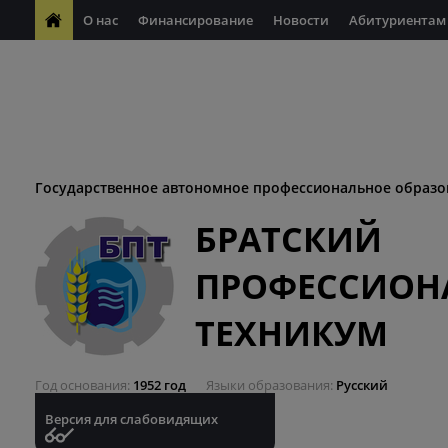
О нас
Финансирование
Новости
Абитуриентам
ФП "Молодые профессионалы"
Антикоррупционная деяте
ФП "Профессионалитет"
Антитеррористическая безопасн
Десятилетие науки и технологий
Государственное автономное профессиональное образо
БРАТСКИЙ
ПРОФЕССИОН
ТЕХНИКУМ
Год основания
1952 год
Языки образования
Русский
Версия для слабовидящих