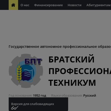
О нас
Финансирование
Новости
Абитуриентам
ФП "Молодые профессионалы"
Антикоррупционная деяте
ФП "Профессионалитет"
Антитеррористическая безопасн
Десятилетие науки и технологий
Государственное автономное профессиональное образо
БРАТСКИЙ
ПРОФЕССИОН
ТЕХНИКУМ
Год основания
1952 год
Языки образования
Русский
Версия для слабовидящих