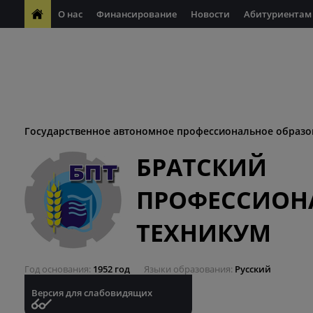
О нас
Финансирование
Новости
Абитуриентам
ФП "Молодые профессионалы"
Антикоррупционная деяте
ФП "Профессионалитет"
Антитеррористическая безопасн
Десятилетие науки и технологий
Государственное автономное профессиональное образо
БРАТСКИЙ
ПРОФЕССИОН
ТЕХНИКУМ
Год основания
1952 год
Языки образования
Русский
Версия для слабовидящих