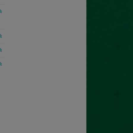
ь
ь
ь
ь