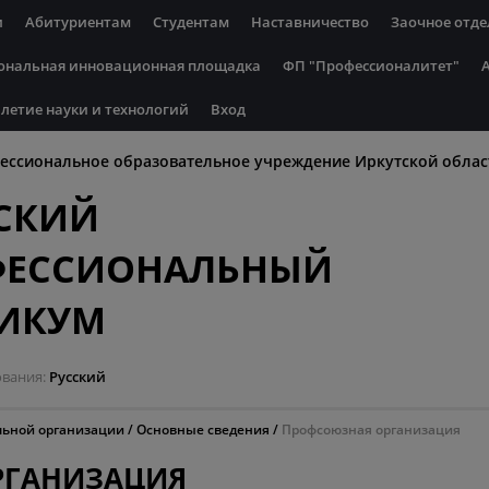
и
Абитуриентам
Студентам
Наставничество
Заочное отде
ональная инновационная площадка
ФП "Профессионалитет"
летие науки и технологий
Вход
ессиональное образовательное учреждение Иркутской облас
СКИЙ
ФЕССИОНАЛЬНЫЙ
НИКУМ
ования
Русский
льной организации
Основные сведения
Профсоюзная организация
РГАНИЗАЦИЯ