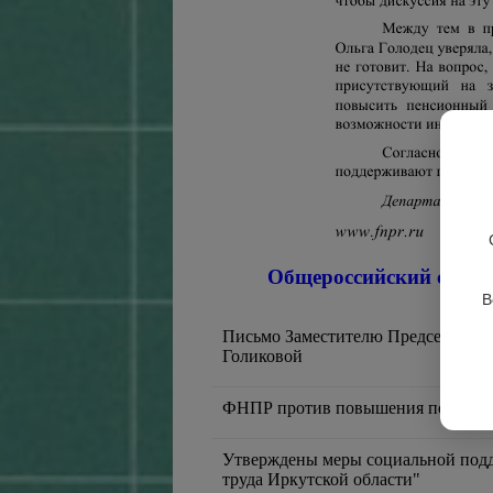
Общероссийский союз 
В
Письмо Заместителю Председателя
Голиковой
ФНПР против повышения пенсионн
Утверждены меры социальной подд
труда Иркутской области"