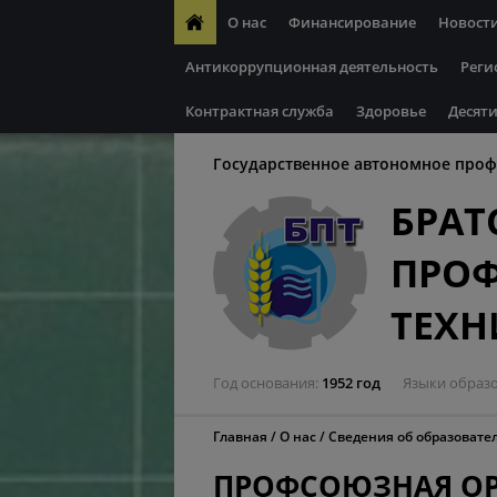
О нас
Финансирование
Новост
Антикоррупционная деятельность
Реги
Контрактная служба
Здоровье
Десяти
Государственное автономное проф
БРАТ
ПРО
ТЕХ
Год основания
1952 год
Языки образ
Главная
О нас
Сведения об образовате
ПРОФСОЮЗНАЯ О