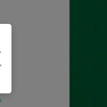
.
т
а.
ь
ь
ь