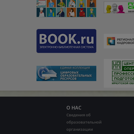
О НАС
Сведения об
образовательной
организации