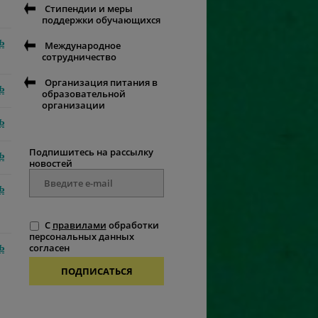
Стипендии и меры
поддержки обучающихся
ь
Международное
сотрудничество
Организация питания в
ь
образовательной
организации
ь
Подпишитесь на рассылку
ь
новостей
ь
С
правилами
обработки
персональных данных
ь
согласен
ПОДПИСАТЬСЯ