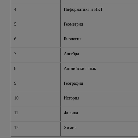
4
Информатика и ИКТ
5
Геометрия
6
Биология
7
Алгебра
8
Английския язык
9
География
10
История
11
Физика
12
Химия