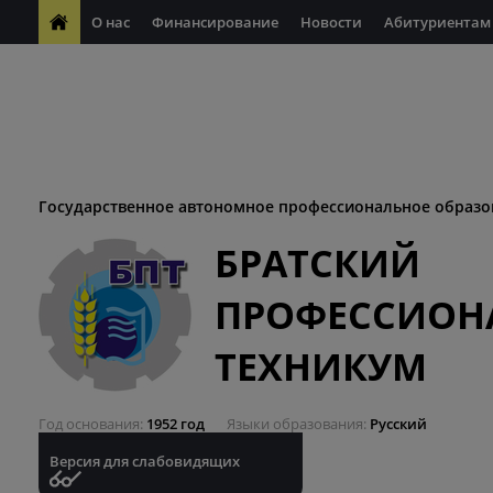
О нас
Финансирование
Новости
Абитуриентам
ФП "Молодые профессионалы"
Антикоррупционная деяте
ФП "Профессионалитет"
Антитеррористическая безопасн
Десятилетие науки и технологий
Государственное автономное профессиональное образо
БРАТСКИЙ
ПРОФЕССИОН
ТЕХНИКУМ
Год основания
1952 год
Языки образования
Русский
Версия для слабовидящих