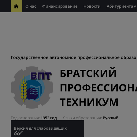
О нас
Финансирование
Новости
Абитуриентам
ФП "Молодые профессионалы"
Антикоррупционная деяте
ФП "Профессионалитет"
Антитеррористическая безопасн
Десятилетие науки и технологий
Государственное автономное профессиональное образо
БРАТСКИЙ
ПРОФЕССИОН
ТЕХНИКУМ
Год основания
1952 год
Языки образования
Русский
Версия для слабовидящих