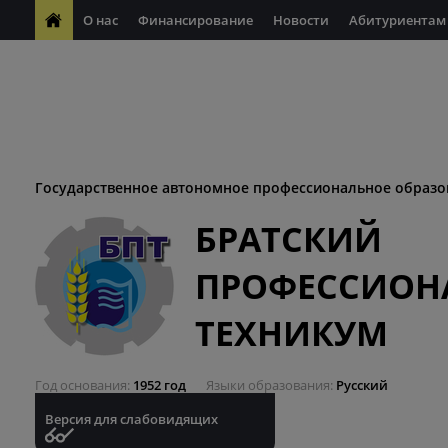
О нас
Финансирование
Новости
Абитуриентам
ФП "Молодые профессионалы"
Антикоррупционная деяте
ФП "Профессионалитет"
Антитеррористическая безопасн
Десятилетие науки и технологий
Государственное автономное профессиональное образо
БРАТСКИЙ
ПРОФЕССИОН
ТЕХНИКУМ
Год основания
1952 год
Языки образования
Русский
Версия для слабовидящих