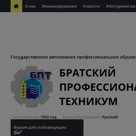
О нас
Финансирование
Новости
Абитуриентам
ФП "Молодые профессионалы"
Антикоррупционная деяте
ФП "Профессионалитет"
Антитеррористическая безопасн
Десятилетие науки и технологий
Государственное автономное профессиональное образо
БРАТСКИЙ
ПРОФЕССИОН
ТЕХНИКУМ
Год основания
1952 год
Языки образования
Русский
Версия для слабовидящих