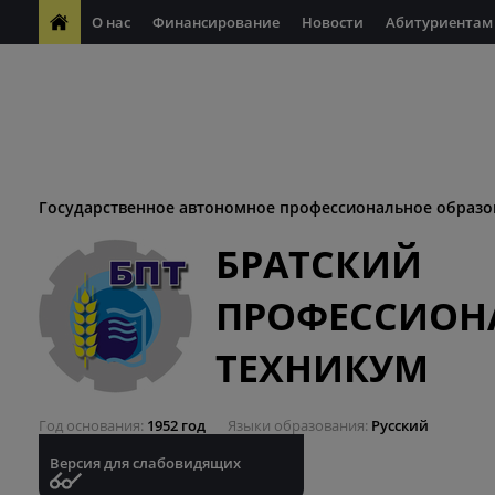
О нас
Финансирование
Новости
Абитуриентам
ФП "Молодые профессионалы"
Антикоррупционная деяте
ФП "Профессионалитет"
Антитеррористическая безопасн
Десятилетие науки и технологий
Государственное автономное профессиональное образо
БРАТСКИЙ
ПРОФЕССИОН
ТЕХНИКУМ
Год основания
1952 год
Языки образования
Русский
Версия для слабовидящих