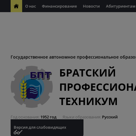
О нас
Финансирование
Новости
Абитуриентам
ФП "Молодые профессионалы"
Антикоррупционная деяте
ФП "Профессионалитет"
Антитеррористическая безопасн
Десятилетие науки и технологий
Государственное автономное профессиональное образо
БРАТСКИЙ
ПРОФЕССИОН
ТЕХНИКУМ
Год основания
1952 год
Языки образования
Русский
Версия для слабовидящих